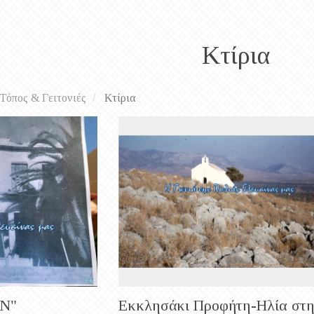
Κτίρια
Τόπος & Γειτονιές
Κτίρια
ΟΝ"
Εκκλησάκι Προφήτη-Ηλία στ